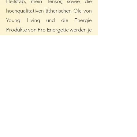
Heilstab, mein Tensor, sowie die
hochqualitativen ätherischen Öle von
Young Living und die Energie
Produkte von Pro Energetic werden je
nach Behandlung individuell als
Helferlein eingesetzt.​
In meiner Arbeit werde ich stets
von den Engeln unterstützt.
Ich liebe jene
Herzensmomente
,
in
denen ich spüre, dass mein
Gegenüber sein Herz öffnet und